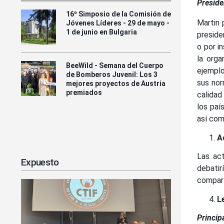
Preside
16º Simposio de la Comisión de
Martin 
Jóvenes Líderes - 29 de mayo -
1 de junio en Bulgaria
preside
o por i
la orga
BeeWild - Semana del Cuerpo
ejemplo
de Bomberos Juvenil: Los 3
sus nor
mejores proyectos de Austria
premiados
calidad
los paí
así com
A
Las act
Expuesto
debatir
compart
L
Princip