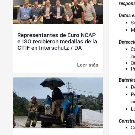
respons
Datos e
S
M
Representantes de Euro NCAP
e ISO recibieron medallas de la
Detecci
CTIF en Interschutz / DA
C
in
Q
Leer más
Representantes
P
de
Euro
Baterías
NCAP
D
e
ISO
P
recibieron
in
medallas
La
de
la
Constru
CTIF
C
en
Interschutz