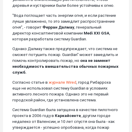
деревья и кустарники были более устойчивы к огню.
"Вода поглощает часть энергии огня, и если растение
лучше увлажнено, то это замедлит распространение
огня", - говорит
Ферран Далмау
, генеральный
директор консалтинговой компании
Medi XXI GSA
,
которая разработала систему Guardian.
Однако Далмау также предупреждает, что система не
сможет потушить пожар. Guardian" может замедлить и
помочь контролировать пожар, но
она не заменит
необходимость вмешательства обычных пожарных
служб.
Согласно статье в
журнале Wired
, город Рибарроха
еще не использовал систему Guardian в условиях
активного лесного пожара. Однако это не первый
городской район, где установлена система.
Система Guardian была запущена в качестве пилотного
проекта в 2006 году в
Каркайсенте
, другом городе
недалеко от Валенсии, и 10 лет спустя она была - как
утверждается - успешно опробована, когда пожар