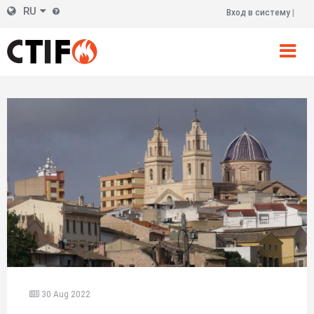
Skip
RU
Вход в систему
Правый
to
main
верхний
content
колонтитул
30 Aug 2022