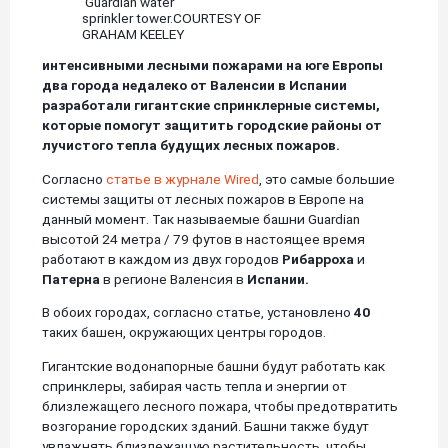
Guardian water
sprinkler tower.COURTESY OF
GRAHAM KEELEY
интенсивными лесными пожарами на юге Европы
два города недалеко от Валенсии в Испании
разработали гигантские спринклерные системы,
которые помогут защитить городские районы от
лучистого тепла будущих лесных пожаров.
Согласно
статье в журнале Wired
, это самые большие
системы защиты от лесных пожаров в Европе на
данный момент. Так называемые башни Guardian
высотой 24 метра / 79 футов в настоящее время
работают в каждом из двух городов
Рибарроха
и
Патерна
в регионе Валенсия в
Испании.
В обоих городах, согласно статье, установлено
40
таких башен, окружающих центры городов.
Гигантские водонапорные башни будут работать как
спринклеры, забирая часть тепла и энергии от
близлежащего лесного пожара, чтобы предотвратить
возгорание городских зданий. Башни также будут
увлажнять близлежащую растительность, чтобы