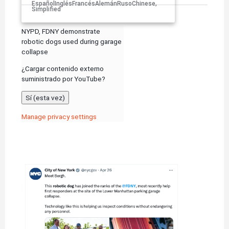
Español
Inglés
Francés
Alemán
Ruso
Chinese,
Simplified
NYPD, FDNY demonstrate
robotic dogs used during garage
collapse
¿Cargar contenido externo
suministrado por
YouTube
?
Sí (esta vez)
Manage privacy settings