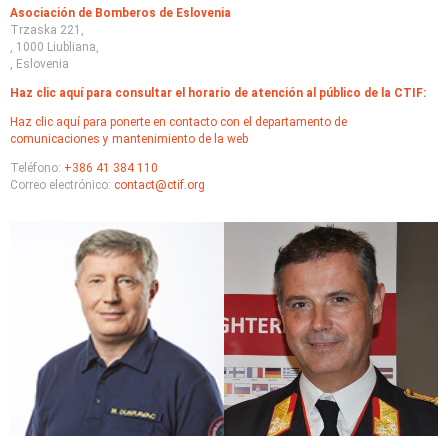
Asociación de Bomberos de Eslovenia
Trzaska 221,
, 1000 Liubliana,
, Eslovenia
Haz clic aquí para consultar el horario de atención al público de la CTIF:
Haz clic aquí para ponerte en contacto con el departamento de
comunicaciones y mantenimiento de la web
Teléfono:
+386 41 384 110
Correo electrónico:
contact@ctif.org